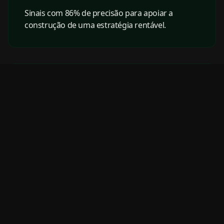
Sinais com 86% de precisão para apoiar a
construção de uma estratégia rentável.
Indicadores de Trade
Compilamos os indicadores mais valiosos para
você. Experimente-os em uma conta demo e
encontre os que combinam com seu perfil de
negociação.